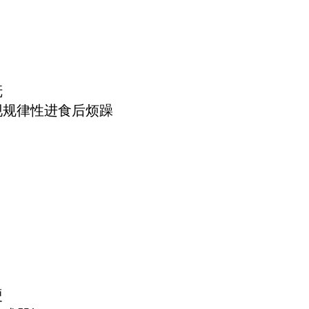
抚
现规律性进食后烦躁
硬