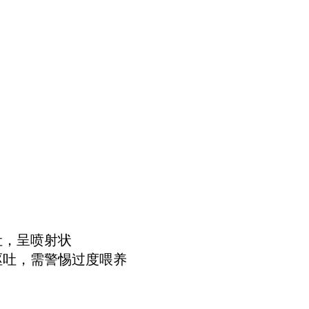
吐，呈喷射状
呕吐，需警惕过度喂养