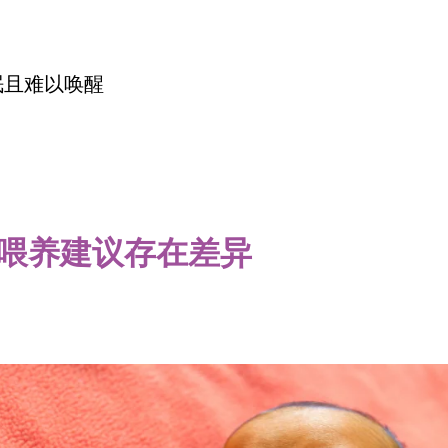
眠且难以唤醒
喂养建议存在差异