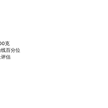
00克
曲线百分位
长评估