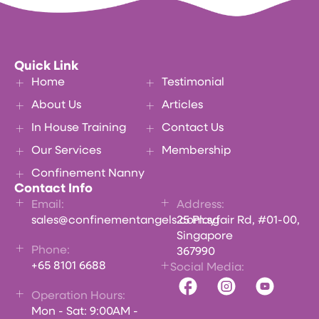
Quick Link
Home
Testimonial
About Us
Articles
In House Training
Contact Us
Our Services
Membership
Confinement Nanny
Contact Info
Email:
Address:
sales@confinementangels.com.sg
25 Playfair Rd, #01-00,
Singapore
Phone:
367990
+65 8101 6688
Social Media:
Operation Hours:
Mon - Sat: 9:00AM -