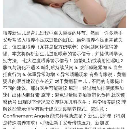
喂养新生儿是育儿过程中至关重要的环节。然而，许多新手
父母常陷入喂养不足或过量的困扰。虽然喂养不足更常被关
注，但过度喂养（尤其是配方奶喂养）的问题同样值得警
惕。本文将解析新生儿过度喂养的警示信号，并提供科学识
别方法。 七大过度喂养警示信号 1. 频繁吐奶或喷射性呕吐 2.
胀气与消化不适 3. 哺乳后持续哭闹 4. 腹部膨隆紧绷 5. 自主
拒食行为 6. 体重异常激增 7. 异常嗜睡现象 有些专家说：黄疸
婴儿的喂养建议存在差异 对于黄疸新生儿，不同的专家提出
不同的建议。部分医生可能建议 原理：通过增加排便频率加
速排出体内胆红素 原理：避免过量喂养加重消化负担 就医预
警信号 出现以下情况应立即联系儿科医生： 科学喂养建议 理
解这些警示信号有助于建立适度喂养模式。需注意：
Confinement Angels 能怎样帮助您呢？ 新生儿护理（特别
是特殊喂养需求）可能让新手父母倍感压力。新加坡